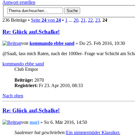
Antwort erstellen
236 Beiträge •
Seite
24
von
24
•
1
...
20
,
21
,
22
,
23
,
24
Re: Glück auf,Schalke!
von
kommando ebbe sand
» Do 25. Feb 2016, 10:30
@Saali, lass mich Raten, nach der 1000er- Frage war Schicht am Sc
kommando ebbe sand
Club Empor
Beiträge:
2070
Registriert:
Fr 23. Apr 2010, 08:33
Nach oben
Re: Glück auf,Schalke!
von
mari
» So 6. Mär 2016, 14:50
Saalenser hat geschrieben:
Ein nimmermüder Klassiker.