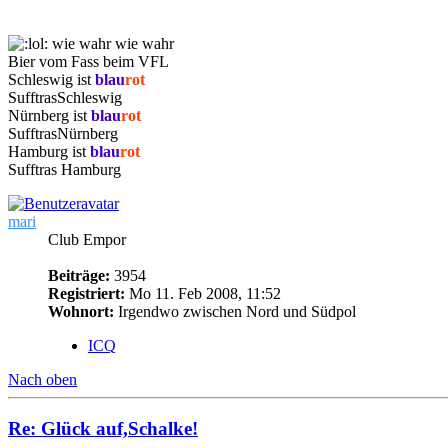
wie wahr wie wahr
Bier vom Fass beim VFL
Schleswig ist
blau
rot
SufftrasSchleswig
Nürnberg ist
blau
rot
SufftrasNürnberg
Hamburg ist
blau
rot
Sufftras Hamburg
mari
Club Empor
Beiträge:
3954
Registriert:
Mo 11. Feb 2008, 11:52
Wohnort:
Irgendwo zwischen Nord und Südpol
ICQ
Nach oben
Re: Glück auf,Schalke!