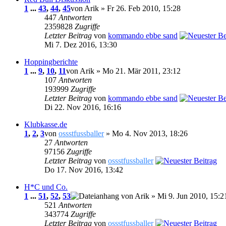
1
...
43
,
44
,
45
von Arik » Fr 26. Feb 2010, 15:28
447
Antworten
2359828
Zugriffe
Letzter Beitrag
von
kommando ebbe sand
Mi 7. Dez 2016, 13:30
Hoppingberichte
1
...
9
,
10
,
11
von Arik » Mo 21. Mär 2011, 23:12
107
Antworten
193999
Zugriffe
Letzter Beitrag
von
kommando ebbe sand
Di 22. Nov 2016, 16:16
Klubkasse.de
1
,
2
,
3
von
ossstfussballer
» Mo 4. Nov 2013, 18:26
27
Antworten
97156
Zugriffe
Letzter Beitrag
von
ossstfussballer
Do 17. Nov 2016, 13:42
H*C und Co.
1
...
51
,
52
,
53
von Arik » Mi 9. Jun 2010, 15:2
521
Antworten
343774
Zugriffe
Letzter Beitrag
von
ossstfussballer