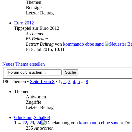
Themen
Beiträge
Letzter Beitrag
Euro 2012
Tippspiel zur Euro 2012
3
Themen
65
Beiträge
Letzter Beitrag
von
kommando ebbe sand
Fr 8. Jul 2016, 10:11
Neues Thema erstellen
186 Themen •
Seite
1
von
8
•
1
,
2
,
3
,
4
,
5
...
8
Themen
Antworten
Zugriffe
Letzter Beitrag
Glück auf,Schalke!
1
...
22
,
23
,
24
von
kommando ebbe sand
» Do 
235
Antworten