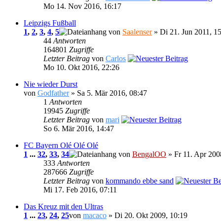
Mo 14. Nov 2016, 16:17
Leipzigs Fußball
1
,
2
,
3
,
4
,
5
von
Saalenser
» Di 21. Jun 2011, 1
44
Antworten
164801
Zugriffe
Letzter Beitrag
von
Carlos
Mo 10. Okt 2016, 22:26
Nie wieder Durst
von
Godfather
» Sa 5. Mär 2016, 08:47
1
Antworten
19945
Zugriffe
Letzter Beitrag
von
mari
So 6. Mär 2016, 14:47
FC Bayern Olé Olé Olé
1
...
32
,
33
,
34
von
BengalOO
» Fr 11. Apr 200
333
Antworten
287666
Zugriffe
Letzter Beitrag
von
kommando ebbe sand
Mi 17. Feb 2016, 07:11
Das Kreuz mit den Ultras
1
...
23
,
24
,
25
von
macaco
» Di 20. Okt 2009, 10:19