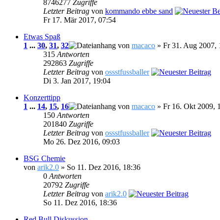
8746277
Zugriffe
Letzter Beitrag
von
kommando ebbe sand
Fr 17. Mär 2017, 07:54
Etwas Spaß
1
...
30
,
31
,
32
von
macaco
» Fr 31. Aug 2007, 
315
Antworten
292863
Zugriffe
Letzter Beitrag
von
ossstfussballer
Di 3. Jan 2017, 19:04
Konzerttipp
1
...
14
,
15
,
16
von
macaco
» Fr 16. Okt 2009, 
150
Antworten
201840
Zugriffe
Letzter Beitrag
von
ossstfussballer
Mo 26. Dez 2016, 09:03
BSG Chemie
von
arik2.0
» So 11. Dez 2016, 18:36
0
Antworten
20792
Zugriffe
Letzter Beitrag
von
arik2.0
So 11. Dez 2016, 18:36
Red Bull Diskussion