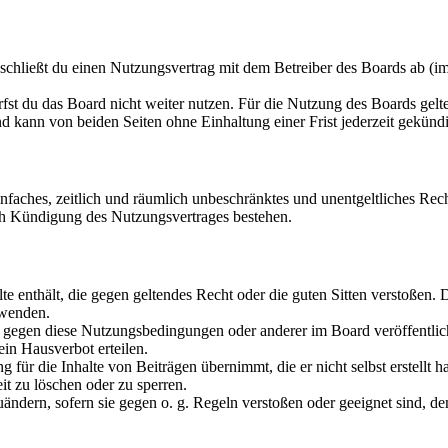
chließt du einen Nutzungsvertrag mit dem Betreiber des Boards ab (im
fst du das Board nicht weiter nutzen. Für die Nutzung des Boards gelten
 kann von beiden Seiten ohne Einhaltung einer Frist jederzeit gekünd
 einfaches, zeitlich und räumlich unbeschränktes und unentgeltliches R
ch Kündigung des Nutzungsvertrages bestehen.
alte enthält, die gegen geltendes Recht oder die guten Sitten verstoßen. 
rwenden.
n gegen diese Nutzungsbedingungen oder anderer im Board veröffentli
in Hausverbot erteilen.
für die Inhalte von Beiträgen übernimmt, die er nicht selbst erstellt 
it zu löschen oder zu sperren.
uändern, sofern sie gegen o. g. Regeln verstoßen oder geeignet sind, 