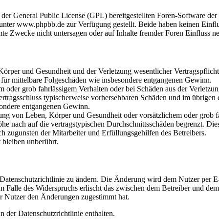
r der General Public License (GPL) bereitgestellten Foren-Software 
ter www.phpbb.de zur Verfügung gestellt. Beide haben keinen Einflus
te Zwecke nicht untersagen oder auf Inhalte fremder Foren Einfluss n
rper und Gesundheit und der Verletzung wesentlicher Vertragspflichten
ch für mittelbare Folgeschäden wie insbesondere entgangenen Gewinn.
em oder grob fahrlässigem Verhalten oder bei Schäden aus der Verletz
i Vertragsschluss typischerweise vorhersehbaren Schäden und im übrigen
besondere entgangenen Gewinn.
ng von Leben, Körper und Gesundheit oder vorsätzlichem oder grob fah
e nach auf die vertragstypischen Durchschnittsschäden begrenzt. Dies
h zugunsten der Mitarbeiter und Erfüllungsgehilfen des Betreibers.
bleiben unberührt.
 Datenschutzrichtlinie zu ändern. Die Änderung wird dem Nutzer per E-
m Falle des Widerspruchs erlischt das zwischen dem Betreiber und dem 
er Nutzer den Änderungen zugestimmt hat.
 der Datenschutzrichtlinie enthalten.