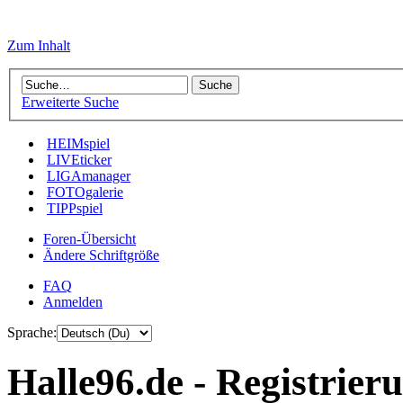
Zum Inhalt
Erweiterte Suche
HEIMspiel
LIVEticker
LIGAmanager
FOTOgalerie
TIPPspiel
Foren-Übersicht
Ändere Schriftgröße
FAQ
Anmelden
Sprache:
Halle96.de - Registrier