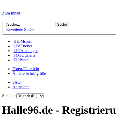
Zum Inhalt
Erweiterte Suche
HEIMspiel
LIVEticker
LIGAmanager
FOTOgalerie
TIPPspiel
Foren-Übersicht
Ändere Schriftgröße
FAQ
Anmelden
Sprache:
Halle96.de - Registrier