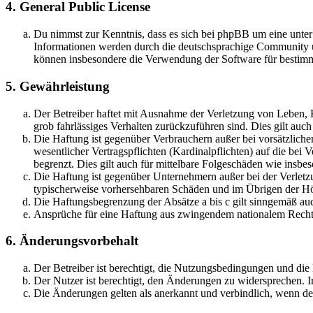
4. General Public License
Du nimmst zur Kenntnis, dass es sich bei phpBB um eine unte
Informationen werden durch die deutschsprachige Community un
können insbesondere die Verwendung der Software für bestimm
5. Gewährleistung
Der Betreiber haftet mit Ausnahme der Verletzung von Leben, Kö
grob fahrlässiges Verhalten zurückzuführen sind. Dies gilt au
Die Haftung ist gegenüber Verbrauchern außer bei vorsätzlich
wesentlicher Vertragspflichten (Kardinalpflichten) auf die be
begrenzt. Dies gilt auch für mittelbare Folgeschäden wie ins
Die Haftung ist gegenüber Unternehmern außer bei der Verletzu
typischerweise vorhersehbaren Schäden und im Übrigen der Höh
Die Haftungsbegrenzung der Absätze a bis c gilt sinngemäß auc
Ansprüche für eine Haftung aus zwingendem nationalem Recht 
6. Änderungsvorbehalt
Der Betreiber ist berechtigt, die Nutzungsbedingungen und die
Der Nutzer ist berechtigt, den Änderungen zu widersprechen. I
Die Änderungen gelten als anerkannt und verbindlich, wenn d