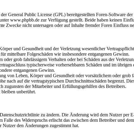
r der General Public License (GPL) bereitgestellten Foren-Software 
ter www.phpbb.de zur Verfügung gestellt. Beide haben keinen Einflus
te Zwecke nicht untersagen oder auf Inhalte fremder Foren Einfluss n
rper und Gesundheit und der Verletzung wesentlicher Vertragspflichten
ch für mittelbare Folgeschäden wie insbesondere entgangenen Gewinn.
em oder grob fahrlässigem Verhalten oder bei Schäden aus der Verletz
i Vertragsschluss typischerweise vorhersehbaren Schäden und im übrigen
besondere entgangenen Gewinn.
ng von Leben, Körper und Gesundheit oder vorsätzlichem oder grob fah
e nach auf die vertragstypischen Durchschnittsschäden begrenzt. Dies
h zugunsten der Mitarbeiter und Erfüllungsgehilfen des Betreibers.
bleiben unberührt.
 Datenschutzrichtlinie zu ändern. Die Änderung wird dem Nutzer per E-
m Falle des Widerspruchs erlischt das zwischen dem Betreiber und dem 
er Nutzer den Änderungen zugestimmt hat.