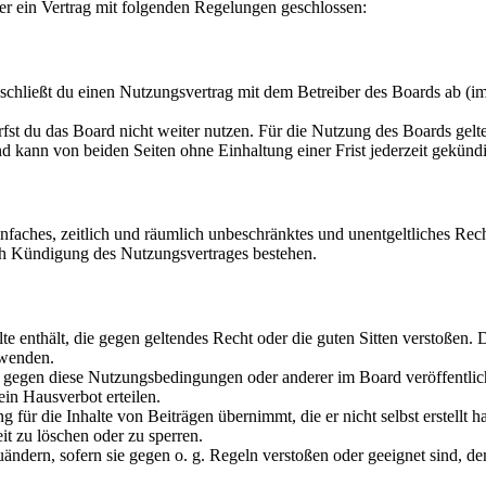
er ein Vertrag mit folgenden Regelungen geschlossen:
chließt du einen Nutzungsvertrag mit dem Betreiber des Boards ab (im
fst du das Board nicht weiter nutzen. Für die Nutzung des Boards gelten
 kann von beiden Seiten ohne Einhaltung einer Frist jederzeit gekünd
 einfaches, zeitlich und räumlich unbeschränktes und unentgeltliches R
ch Kündigung des Nutzungsvertrages bestehen.
alte enthält, die gegen geltendes Recht oder die guten Sitten verstoßen. 
rwenden.
n gegen diese Nutzungsbedingungen oder anderer im Board veröffentli
in Hausverbot erteilen.
für die Inhalte von Beiträgen übernimmt, die er nicht selbst erstellt 
it zu löschen oder zu sperren.
uändern, sofern sie gegen o. g. Regeln verstoßen oder geeignet sind, 