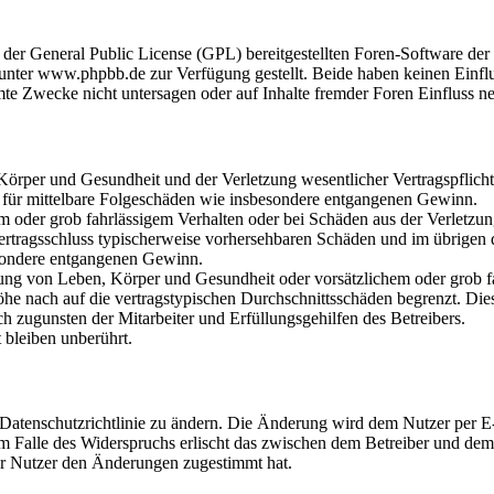
r der General Public License (GPL) bereitgestellten Foren-Software 
ter www.phpbb.de zur Verfügung gestellt. Beide haben keinen Einflus
te Zwecke nicht untersagen oder auf Inhalte fremder Foren Einfluss n
rper und Gesundheit und der Verletzung wesentlicher Vertragspflichten
ch für mittelbare Folgeschäden wie insbesondere entgangenen Gewinn.
em oder grob fahrlässigem Verhalten oder bei Schäden aus der Verletz
i Vertragsschluss typischerweise vorhersehbaren Schäden und im übrigen
besondere entgangenen Gewinn.
ng von Leben, Körper und Gesundheit oder vorsätzlichem oder grob fah
e nach auf die vertragstypischen Durchschnittsschäden begrenzt. Dies
h zugunsten der Mitarbeiter und Erfüllungsgehilfen des Betreibers.
bleiben unberührt.
 Datenschutzrichtlinie zu ändern. Die Änderung wird dem Nutzer per E-
m Falle des Widerspruchs erlischt das zwischen dem Betreiber und dem 
er Nutzer den Änderungen zugestimmt hat.