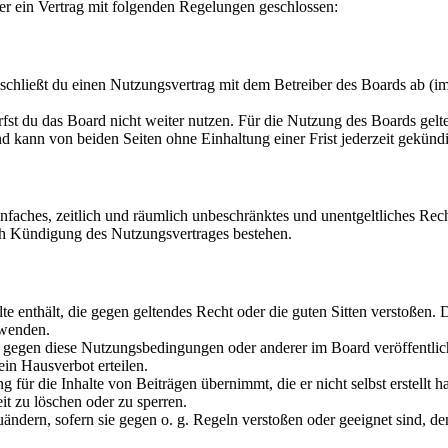
er ein Vertrag mit folgenden Regelungen geschlossen:
chließt du einen Nutzungsvertrag mit dem Betreiber des Boards ab (im
fst du das Board nicht weiter nutzen. Für die Nutzung des Boards gelten
 kann von beiden Seiten ohne Einhaltung einer Frist jederzeit gekünd
 einfaches, zeitlich und räumlich unbeschränktes und unentgeltliches R
ch Kündigung des Nutzungsvertrages bestehen.
alte enthält, die gegen geltendes Recht oder die guten Sitten verstoßen. 
rwenden.
n gegen diese Nutzungsbedingungen oder anderer im Board veröffentli
in Hausverbot erteilen.
für die Inhalte von Beiträgen übernimmt, die er nicht selbst erstellt 
it zu löschen oder zu sperren.
uändern, sofern sie gegen o. g. Regeln verstoßen oder geeignet sind, 