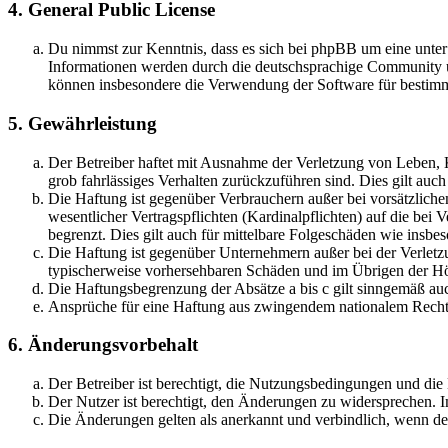
4. General Public License
Du nimmst zur Kenntnis, dass es sich bei phpBB um eine unte
Informationen werden durch die deutschsprachige Community un
können insbesondere die Verwendung der Software für bestimm
5. Gewährleistung
Der Betreiber haftet mit Ausnahme der Verletzung von Leben, Kö
grob fahrlässiges Verhalten zurückzuführen sind. Dies gilt au
Die Haftung ist gegenüber Verbrauchern außer bei vorsätzlich
wesentlicher Vertragspflichten (Kardinalpflichten) auf die be
begrenzt. Dies gilt auch für mittelbare Folgeschäden wie ins
Die Haftung ist gegenüber Unternehmern außer bei der Verletzu
typischerweise vorhersehbaren Schäden und im Übrigen der Höh
Die Haftungsbegrenzung der Absätze a bis c gilt sinngemäß auc
Ansprüche für eine Haftung aus zwingendem nationalem Recht 
6. Änderungsvorbehalt
Der Betreiber ist berechtigt, die Nutzungsbedingungen und die
Der Nutzer ist berechtigt, den Änderungen zu widersprechen. I
Die Änderungen gelten als anerkannt und verbindlich, wenn d