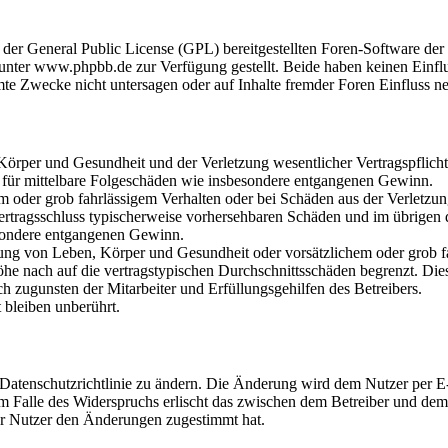
r der General Public License (GPL) bereitgestellten Foren-Software 
ter www.phpbb.de zur Verfügung gestellt. Beide haben keinen Einflus
te Zwecke nicht untersagen oder auf Inhalte fremder Foren Einfluss n
rper und Gesundheit und der Verletzung wesentlicher Vertragspflichten
ch für mittelbare Folgeschäden wie insbesondere entgangenen Gewinn.
em oder grob fahrlässigem Verhalten oder bei Schäden aus der Verletz
i Vertragsschluss typischerweise vorhersehbaren Schäden und im übrigen
besondere entgangenen Gewinn.
ng von Leben, Körper und Gesundheit oder vorsätzlichem oder grob fah
e nach auf die vertragstypischen Durchschnittsschäden begrenzt. Dies
h zugunsten der Mitarbeiter und Erfüllungsgehilfen des Betreibers.
bleiben unberührt.
 Datenschutzrichtlinie zu ändern. Die Änderung wird dem Nutzer per E-
m Falle des Widerspruchs erlischt das zwischen dem Betreiber und dem 
er Nutzer den Änderungen zugestimmt hat.