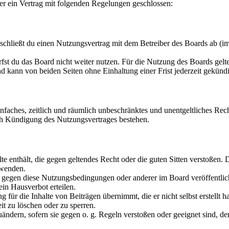
er ein Vertrag mit folgenden Regelungen geschlossen:
chließt du einen Nutzungsvertrag mit dem Betreiber des Boards ab (im
fst du das Board nicht weiter nutzen. Für die Nutzung des Boards gelten
 kann von beiden Seiten ohne Einhaltung einer Frist jederzeit gekünd
 einfaches, zeitlich und räumlich unbeschränktes und unentgeltliches R
ch Kündigung des Nutzungsvertrages bestehen.
alte enthält, die gegen geltendes Recht oder die guten Sitten verstoßen. 
rwenden.
n gegen diese Nutzungsbedingungen oder anderer im Board veröffentli
in Hausverbot erteilen.
für die Inhalte von Beiträgen übernimmt, die er nicht selbst erstellt 
it zu löschen oder zu sperren.
uändern, sofern sie gegen o. g. Regeln verstoßen oder geeignet sind, 