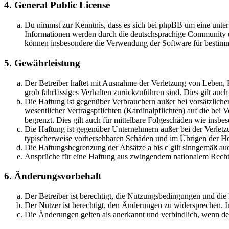
4. General Public License
Du nimmst zur Kenntnis, dass es sich bei phpBB um eine unte
Informationen werden durch die deutschsprachige Community un
können insbesondere die Verwendung der Software für bestimm
5. Gewährleistung
Der Betreiber haftet mit Ausnahme der Verletzung von Leben, Kö
grob fahrlässiges Verhalten zurückzuführen sind. Dies gilt au
Die Haftung ist gegenüber Verbrauchern außer bei vorsätzlich
wesentlicher Vertragspflichten (Kardinalpflichten) auf die be
begrenzt. Dies gilt auch für mittelbare Folgeschäden wie ins
Die Haftung ist gegenüber Unternehmern außer bei der Verletzu
typischerweise vorhersehbaren Schäden und im Übrigen der Höh
Die Haftungsbegrenzung der Absätze a bis c gilt sinngemäß auc
Ansprüche für eine Haftung aus zwingendem nationalem Recht 
6. Änderungsvorbehalt
Der Betreiber ist berechtigt, die Nutzungsbedingungen und die
Der Nutzer ist berechtigt, den Änderungen zu widersprechen. I
Die Änderungen gelten als anerkannt und verbindlich, wenn d