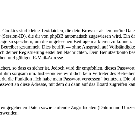
Cookies sind kleine Textdateien, die dein Browser als temporäre Datei
ssion-ID), die dir von phpBB automatisch zugewiesen wird. Ein dritt
räge zu speichern, um die ungelesenen Beiträge markieren zu können.
etreiber gesammelt. Dies betrifft — ohne Anspruch auf Vollständigkeit
ch deiner Registrierung erstellten Nachrichten. Dein Benutzerkonto b
hen und gültigen E-Mail-Adresse.
ert, so dass es sicher ist. Jedoch wird dir empfohlen, dieses Passwor
mit ihm sorgsam um. Insbesondere wird dich kein Vertreter des Betreibe
nst du die Funktion „Ich habe mein Passwort vergessen“ benutzen. Di
asswort an diese Adresse, mit dem du dann auf das Board zugreifen kan
ng eingegebenen Daten sowie laufende Zugriffsdaten (Datum und Uhrze
verwenden.