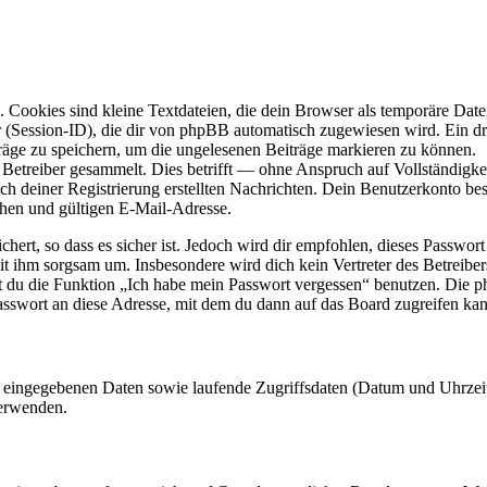
Cookies sind kleine Textdateien, die dein Browser als temporäre Datei
ssion-ID), die dir von phpBB automatisch zugewiesen wird. Ein dritt
räge zu speichern, um die ungelesenen Beiträge markieren zu können.
etreiber gesammelt. Dies betrifft — ohne Anspruch auf Vollständigkeit
ch deiner Registrierung erstellten Nachrichten. Dein Benutzerkonto b
hen und gültigen E-Mail-Adresse.
ert, so dass es sicher ist. Jedoch wird dir empfohlen, dieses Passwor
mit ihm sorgsam um. Insbesondere wird dich kein Vertreter des Betreibe
nst du die Funktion „Ich habe mein Passwort vergessen“ benutzen. Di
asswort an diese Adresse, mit dem du dann auf das Board zugreifen kan
ng eingegebenen Daten sowie laufende Zugriffsdaten (Datum und Uhrze
verwenden.