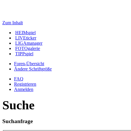
Zum Inhalt
HEIMspiel
LIVEticker
LIGAmanager
FOTOgalerie
TIPPspiel
Foren-Übersicht
Ändere Schriftgröße
FAQ
Registrieren
Anmelden
Suche
Suchanfrage