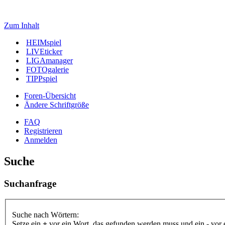
Zum Inhalt
HEIMspiel
LIVEticker
LIGAmanager
FOTOgalerie
TIPPspiel
Foren-Übersicht
Ändere Schriftgröße
FAQ
Registrieren
Anmelden
Suche
Suchanfrage
Suche nach Wörtern:
Setze ein
+
vor ein Wort, das gefunden werden muss und ein
-
vor 