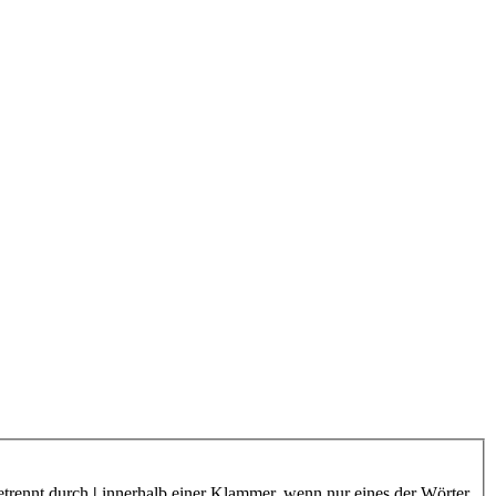
etrennt durch
|
innerhalb einer Klammer, wenn nur eines der Wörter