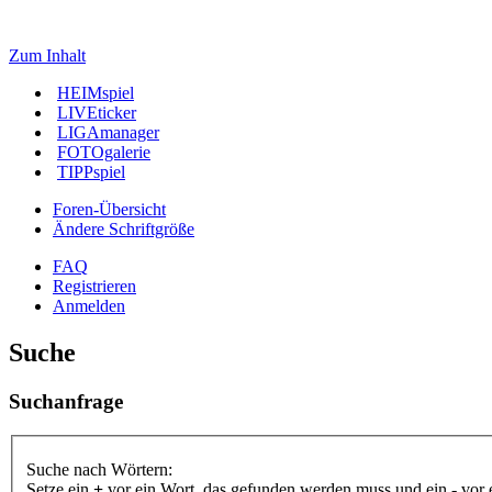
Zum Inhalt
HEIMspiel
LIVEticker
LIGAmanager
FOTOgalerie
TIPPspiel
Foren-Übersicht
Ändere Schriftgröße
FAQ
Registrieren
Anmelden
Suche
Suchanfrage
Suche nach Wörtern:
Setze ein
+
vor ein Wort, das gefunden werden muss und ein
-
vor 