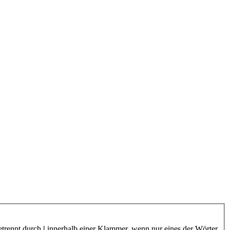
etrennt durch
|
innerhalb einer Klammer, wenn nur eines der Wörter