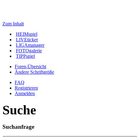
Zum Inhalt
HEIMspiel
LIVEticker
LIGAmanager
FOTOgalerie
TIPPspiel
Foren-Übersicht
Ändere Schriftgröße
FAQ
Registrieren
Anmelden
Suche
Suchanfrage