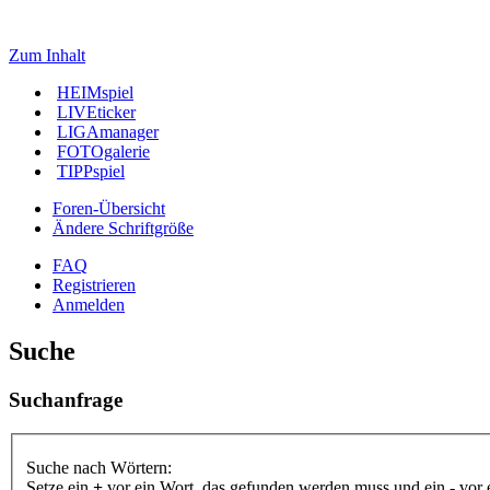
Zum Inhalt
HEIMspiel
LIVEticker
LIGAmanager
FOTOgalerie
TIPPspiel
Foren-Übersicht
Ändere Schriftgröße
FAQ
Registrieren
Anmelden
Suche
Suchanfrage
Suche nach Wörtern:
Setze ein
+
vor ein Wort, das gefunden werden muss und ein
-
vor 