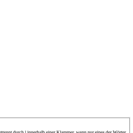
etrennt durch
|
innerhalb einer Klammer, wenn nur eines der Wörter