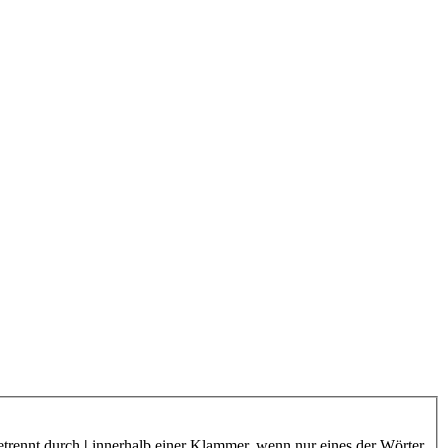
etrennt durch
|
innerhalb einer Klammer, wenn nur eines der Wörter