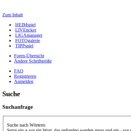
Zum Inhalt
HEIMspiel
LIVEticker
LIGAmanager
FOTOgalerie
TIPPspiel
Foren-Übersicht
Ändere Schriftgröße
FAQ
Registrieren
Anmelden
Suche
Suchanfrage
Suche nach Wörtern:
Setze ein
+
vor ein Wort, das gefunden werden muss und ein
-
vor 