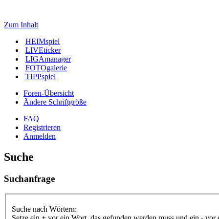
Zum Inhalt
HEIMspiel
LIVEticker
LIGAmanager
FOTOgalerie
TIPPspiel
Foren-Übersicht
Ändere Schriftgröße
FAQ
Registrieren
Anmelden
Suche
Suchanfrage
Suche nach Wörtern:
Setze ein
+
vor ein Wort, das gefunden werden muss und ein
-
vor 