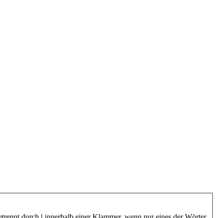
etrennt durch
|
innerhalb einer Klammer, wenn nur eines der Wörter