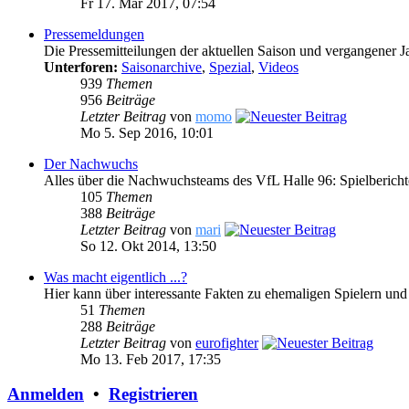
Fr 17. Mär 2017, 07:54
Pressemeldungen
Die Pressemitteilungen der aktuellen Saison und vergangener J
Unterforen:
Saisonarchive
,
Spezial
,
Videos
939
Themen
956
Beiträge
Letzter Beitrag
von
momo
Mo 5. Sep 2016, 10:01
Der Nachwuchs
Alles über die Nachwuchsteams des VfL Halle 96: Spielberich
105
Themen
388
Beiträge
Letzter Beitrag
von
mari
So 12. Okt 2014, 13:50
Was macht eigentlich ...?
Hier kann über interessante Fakten zu ehemaligen Spielern und
51
Themen
288
Beiträge
Letzter Beitrag
von
eurofighter
Mo 13. Feb 2017, 17:35
Anmelden
•
Registrieren