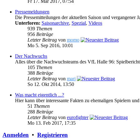
Fr 17. Mär 2017, 07:54
Pressemeldungen
Die Pressemitteilungen der aktuellen Saison und vergangener J
Unterforen:
Saisonarchive
,
Spezial
,
Videos
939
Themen
956
Beiträge
Letzter Beitrag
von
momo
Mo 5. Sep 2016, 10:01
Der Nachwuchs
Alles über die Nachwuchsteams des VfL Halle 96: Spielberich
105
Themen
388
Beiträge
Letzter Beitrag
von
mari
So 12. Okt 2014, 13:50
Was macht eigentlich ...?
Hier kann über interessante Fakten zu ehemaligen Spielern und
51
Themen
288
Beiträge
Letzter Beitrag
von
eurofighter
Mo 13. Feb 2017, 17:35
Anmelden
•
Registrieren