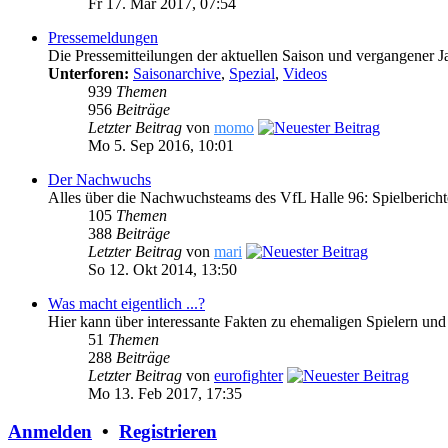
Fr 17. Mär 2017, 07:54
Pressemeldungen
Die Pressemitteilungen der aktuellen Saison und vergangener J
Unterforen:
Saisonarchive
,
Spezial
,
Videos
939
Themen
956
Beiträge
Letzter Beitrag
von
momo
Mo 5. Sep 2016, 10:01
Der Nachwuchs
Alles über die Nachwuchsteams des VfL Halle 96: Spielberich
105
Themen
388
Beiträge
Letzter Beitrag
von
mari
So 12. Okt 2014, 13:50
Was macht eigentlich ...?
Hier kann über interessante Fakten zu ehemaligen Spielern und
51
Themen
288
Beiträge
Letzter Beitrag
von
eurofighter
Mo 13. Feb 2017, 17:35
Anmelden
•
Registrieren