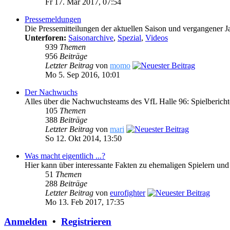
Fr 17. Mär 2017, 07:54
Pressemeldungen
Die Pressemitteilungen der aktuellen Saison und vergangener J
Unterforen:
Saisonarchive
,
Spezial
,
Videos
939
Themen
956
Beiträge
Letzter Beitrag
von
momo
Mo 5. Sep 2016, 10:01
Der Nachwuchs
Alles über die Nachwuchsteams des VfL Halle 96: Spielberich
105
Themen
388
Beiträge
Letzter Beitrag
von
mari
So 12. Okt 2014, 13:50
Was macht eigentlich ...?
Hier kann über interessante Fakten zu ehemaligen Spielern und
51
Themen
288
Beiträge
Letzter Beitrag
von
eurofighter
Mo 13. Feb 2017, 17:35
Anmelden
•
Registrieren