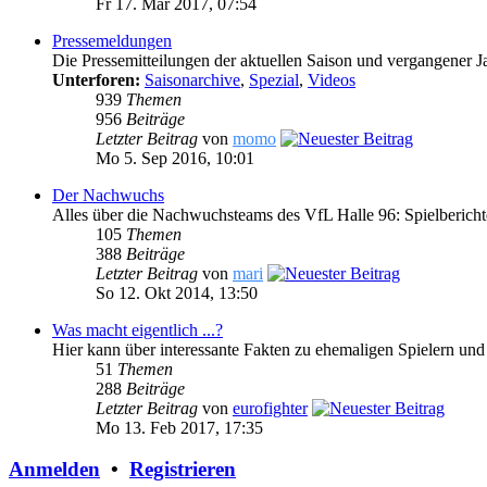
Fr 17. Mär 2017, 07:54
Pressemeldungen
Die Pressemitteilungen der aktuellen Saison und vergangener J
Unterforen:
Saisonarchive
,
Spezial
,
Videos
939
Themen
956
Beiträge
Letzter Beitrag
von
momo
Mo 5. Sep 2016, 10:01
Der Nachwuchs
Alles über die Nachwuchsteams des VfL Halle 96: Spielberich
105
Themen
388
Beiträge
Letzter Beitrag
von
mari
So 12. Okt 2014, 13:50
Was macht eigentlich ...?
Hier kann über interessante Fakten zu ehemaligen Spielern und
51
Themen
288
Beiträge
Letzter Beitrag
von
eurofighter
Mo 13. Feb 2017, 17:35
Anmelden
•
Registrieren