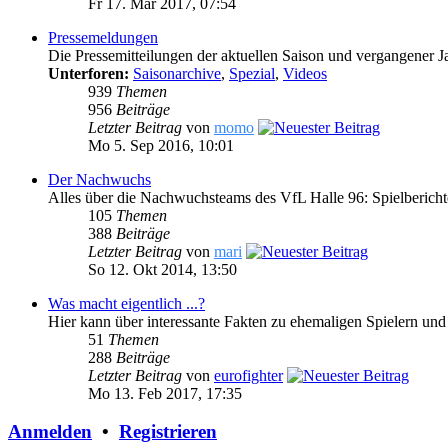
Fr 17. Mär 2017, 07:54
Pressemeldungen
Die Pressemitteilungen der aktuellen Saison und vergangener J
Unterforen:
Saisonarchive
,
Spezial
,
Videos
939
Themen
956
Beiträge
Letzter Beitrag
von
momo
Mo 5. Sep 2016, 10:01
Der Nachwuchs
Alles über die Nachwuchsteams des VfL Halle 96: Spielberich
105
Themen
388
Beiträge
Letzter Beitrag
von
mari
So 12. Okt 2014, 13:50
Was macht eigentlich ...?
Hier kann über interessante Fakten zu ehemaligen Spielern und
51
Themen
288
Beiträge
Letzter Beitrag
von
eurofighter
Mo 13. Feb 2017, 17:35
Anmelden
•
Registrieren