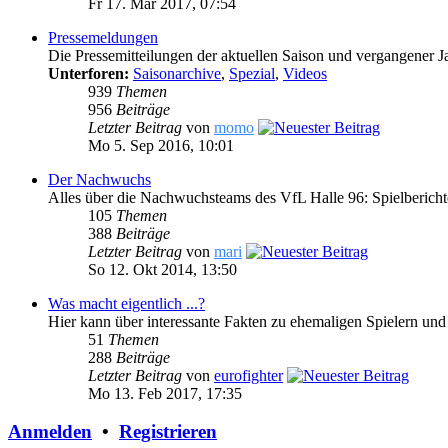
Fr 17. Mär 2017, 07:54
Pressemeldungen
Die Pressemitteilungen der aktuellen Saison und vergangener J
Unterforen:
Saisonarchive
,
Spezial
,
Videos
939
Themen
956
Beiträge
Letzter Beitrag
von
momo
Mo 5. Sep 2016, 10:01
Der Nachwuchs
Alles über die Nachwuchsteams des VfL Halle 96: Spielberich
105
Themen
388
Beiträge
Letzter Beitrag
von
mari
So 12. Okt 2014, 13:50
Was macht eigentlich ...?
Hier kann über interessante Fakten zu ehemaligen Spielern und
51
Themen
288
Beiträge
Letzter Beitrag
von
eurofighter
Mo 13. Feb 2017, 17:35
Anmelden
•
Registrieren