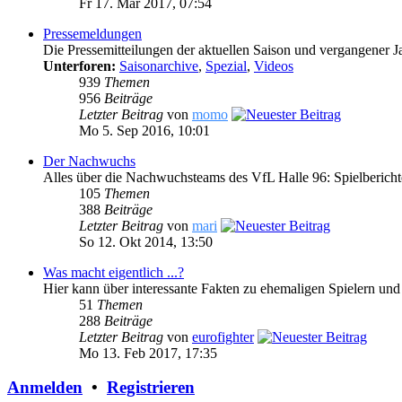
Fr 17. Mär 2017, 07:54
Pressemeldungen
Die Pressemitteilungen der aktuellen Saison und vergangener J
Unterforen:
Saisonarchive
,
Spezial
,
Videos
939
Themen
956
Beiträge
Letzter Beitrag
von
momo
Mo 5. Sep 2016, 10:01
Der Nachwuchs
Alles über die Nachwuchsteams des VfL Halle 96: Spielberich
105
Themen
388
Beiträge
Letzter Beitrag
von
mari
So 12. Okt 2014, 13:50
Was macht eigentlich ...?
Hier kann über interessante Fakten zu ehemaligen Spielern und
51
Themen
288
Beiträge
Letzter Beitrag
von
eurofighter
Mo 13. Feb 2017, 17:35
Anmelden
•
Registrieren