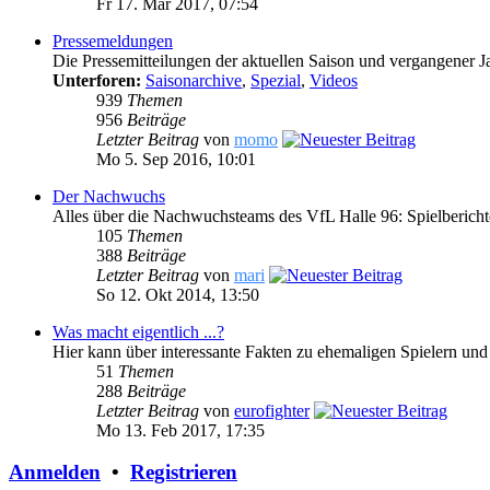
Fr 17. Mär 2017, 07:54
Pressemeldungen
Die Pressemitteilungen der aktuellen Saison und vergangener J
Unterforen:
Saisonarchive
,
Spezial
,
Videos
939
Themen
956
Beiträge
Letzter Beitrag
von
momo
Mo 5. Sep 2016, 10:01
Der Nachwuchs
Alles über die Nachwuchsteams des VfL Halle 96: Spielberich
105
Themen
388
Beiträge
Letzter Beitrag
von
mari
So 12. Okt 2014, 13:50
Was macht eigentlich ...?
Hier kann über interessante Fakten zu ehemaligen Spielern und
51
Themen
288
Beiträge
Letzter Beitrag
von
eurofighter
Mo 13. Feb 2017, 17:35
Anmelden
•
Registrieren