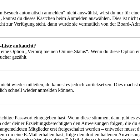
Besuch automatisch anmelden“ nicht auswählst, wirst du nur für eine 
, kannst du dieses Kästchen beim Anmelden auswählen. Dies ist nicht
icht zur Verfügung steht, dann wurde sie vermutlich von der Board-Admi
-Liste auftaucht?
n eine Option „Verbirg meinen Online-Status“. Wenn du diese Option ei
ucher gezählt.
 nicht wieder mitteilen, du kannst es jedoch zurücksetzen. Dies machs
 dich schnell wieder anmelden können.
richtige Passwort eingegeben hast. Wenn diese stimmen, dann gibt es
ern oder deiner Erziehungsberechtigten den Anweisungen folgen, die du e
 angemeldeten Mitglieder erst freigeschaltet werden – entweder musst du
. Wenn du eine E-Mail erhalten hast, folge den dort enthaltenen Anweis