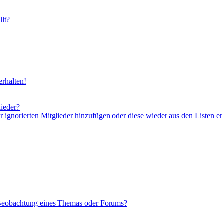
lt?
rhalten!
lieder?
er ignorierten Mitglieder hinzufügen oder diese wieder aus den Listen e
 Beobachtung eines Themas oder Forums?