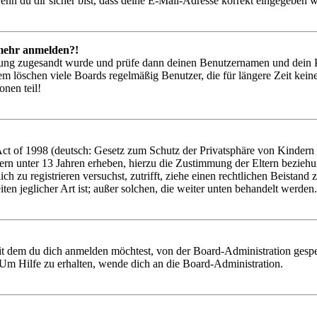
nn du dir sicher bist, dass deine E-Mail-Adresse korrekt eingegeben w
t mehr anmelden?!
rierung zugesandt wurde und prüfe dann deinen Benutzernamen und dein 
em löschen viele Boards regelmäßig Benutzer, die für längere Zeit kei
onen teil!
 of 1998 (deutsch: Gesetz zum Schutz der Privatsphäre von Kindern im
ern unter 13 Jahren erheben, hierzu die Zustimmung der Eltern bezieh
 dich zu registrieren versuchst, zutrifft, ziehe einen rechtlichen Beist
ten jeglicher Art ist; außer solchen, die weiter unten behandelt werden.
it dem du dich anmelden möchtest, von der Board-Administration gespe
Um Hilfe zu erhalten, wende dich an die Board-Administration.