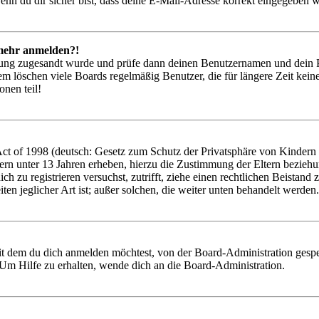
nn du dir sicher bist, dass deine E-Mail-Adresse korrekt eingegeben w
t mehr anmelden?!
rierung zugesandt wurde und prüfe dann deinen Benutzernamen und dein 
em löschen viele Boards regelmäßig Benutzer, die für längere Zeit kei
onen teil!
 of 1998 (deutsch: Gesetz zum Schutz der Privatsphäre von Kindern im
ern unter 13 Jahren erheben, hierzu die Zustimmung der Eltern bezieh
 dich zu registrieren versuchst, zutrifft, ziehe einen rechtlichen Beist
ten jeglicher Art ist; außer solchen, die weiter unten behandelt werden.
it dem du dich anmelden möchtest, von der Board-Administration gespe
Um Hilfe zu erhalten, wende dich an die Board-Administration.