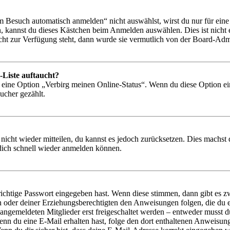
Besuch automatisch anmelden“ nicht auswählst, wirst du nur für eine 
, kannst du dieses Kästchen beim Anmelden auswählen. Dies ist nicht
icht zur Verfügung steht, dann wurde sie vermutlich von der Board-Admi
-Liste auftaucht?
n eine Option „Verbirg meinen Online-Status“. Wenn du diese Option ei
ucher gezählt.
 nicht wieder mitteilen, du kannst es jedoch zurücksetzen. Dies machs
 dich schnell wieder anmelden können.
richtige Passwort eingegeben hast. Wenn diese stimmen, dann gibt es
ern oder deiner Erziehungsberechtigten den Anweisungen folgen, die du e
 angemeldeten Mitglieder erst freigeschaltet werden – entweder musst du
. Wenn du eine E-Mail erhalten hast, folge den dort enthaltenen Anweis