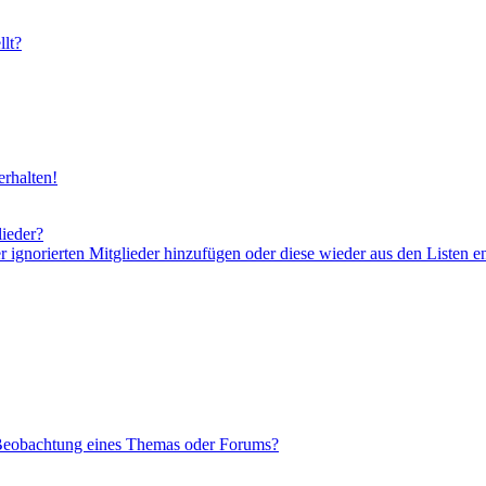
lt?
rhalten!
lieder?
er ignorierten Mitglieder hinzufügen oder diese wieder aus den Listen e
 Beobachtung eines Themas oder Forums?