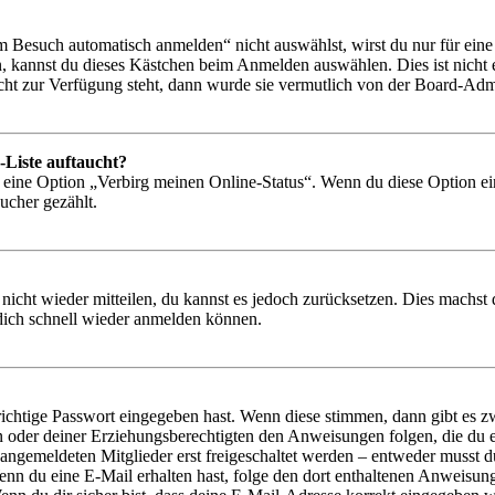
Besuch automatisch anmelden“ nicht auswählst, wirst du nur für eine 
, kannst du dieses Kästchen beim Anmelden auswählen. Dies ist nicht
icht zur Verfügung steht, dann wurde sie vermutlich von der Board-Admi
-Liste auftaucht?
n eine Option „Verbirg meinen Online-Status“. Wenn du diese Option ei
ucher gezählt.
 nicht wieder mitteilen, du kannst es jedoch zurücksetzen. Dies machs
 dich schnell wieder anmelden können.
richtige Passwort eingegeben hast. Wenn diese stimmen, dann gibt es
ern oder deiner Erziehungsberechtigten den Anweisungen folgen, die du e
 angemeldeten Mitglieder erst freigeschaltet werden – entweder musst du
. Wenn du eine E-Mail erhalten hast, folge den dort enthaltenen Anweis