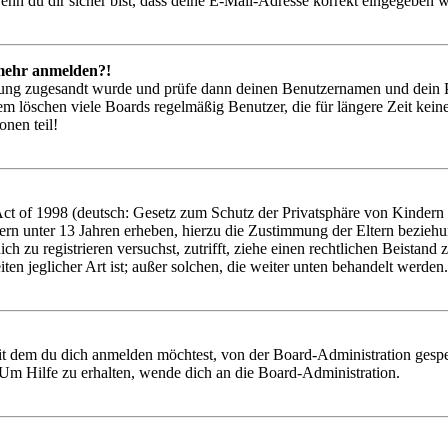
nn du dir sicher bist, dass deine E-Mail-Adresse korrekt eingegeben w
t mehr anmelden?!
rierung zugesandt wurde und prüfe dann deinen Benutzernamen und dein 
em löschen viele Boards regelmäßig Benutzer, die für längere Zeit kei
onen teil!
 of 1998 (deutsch: Gesetz zum Schutz der Privatsphäre von Kindern im
ern unter 13 Jahren erheben, hierzu die Zustimmung der Eltern bezieh
 dich zu registrieren versuchst, zutrifft, ziehe einen rechtlichen Beist
ten jeglicher Art ist; außer solchen, die weiter unten behandelt werden.
it dem du dich anmelden möchtest, von der Board-Administration gespe
Um Hilfe zu erhalten, wende dich an die Board-Administration.