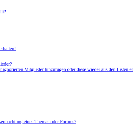
lt?
rhalten!
lieder?
er ignorierten Mitglieder hinzufügen oder diese wieder aus den Listen e
 Beobachtung eines Themas oder Forums?