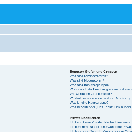
Benutzer-Stufen und Gruppen
Was sind Administratoren?
Was sind Moderatoren?
Was sind Benutzergruppen?
Wo finde ich die Benutzergruppen und wie tr
Wie werde ich Gruppenleiter?
Weshalb werden verschiedene Benutzergrup
Was ist eine Hauptgruppe?
Was bedeutet der „Das Team“-Link auf der 
Private Nachrichten
Ich kann keine Privaten Nachrichten versc
Ich bekomme ständig unerwünschte Private
Ich habe eine Spam-E-Mail von einem Mitgl