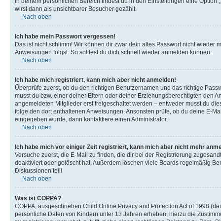
In deinem persönlichen Bereich findest du in den Einstellungen eine Option
wirst dann als unsichtbarer Besucher gezählt.
Nach oben
Ich habe mein Passwort vergessen!
Das ist nicht schlimm! Wir können dir zwar dein altes Passwort nicht wieder 
Anweisungen folgst. So solltest du dich schnell wieder anmelden können.
Nach oben
Ich habe mich registriert, kann mich aber nicht anmelden!
Überprüfe zuerst, ob du den richtigen Benutzernamen und das richtige Pas
musst du bzw. einer deiner Eltern oder deiner Erziehungsberechtigten den Anw
angemeldeten Mitglieder erst freigeschaltet werden – entweder musst du dies se
folge den dort enthaltenen Anweisungen. Ansonsten prüfe, ob du deine E-Mail
eingegeben wurde, dann kontaktiere einen Administrator.
Nach oben
Ich habe mich vor einiger Zeit registriert, kann mich aber nicht mehr anm
Versuche zuerst, die E-Mail zu finden, die dir bei der Registrierung zuges
deaktiviert oder gelöscht hat. Außerdem löschen viele Boards regelmäßig Ben
Diskussionen teil!
Nach oben
Was ist COPPA?
COPPA, ausgeschrieben Child Online Privacy and Protection Act of 1998 (deut
persönliche Daten von Kindern unter 13 Jahren erheben, hierzu die Zustimmu