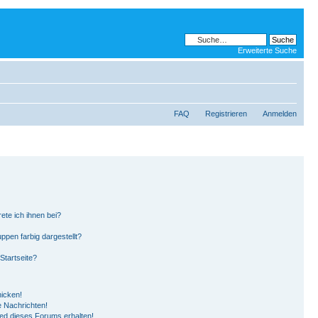
Erweiterte Suche
FAQ
Registrieren
Anmelden
ete ich ihnen bei?
pen farbig dargestellt?
Startseite?
hicken!
 Nachrichten!
ied dieses Forums erhalten!