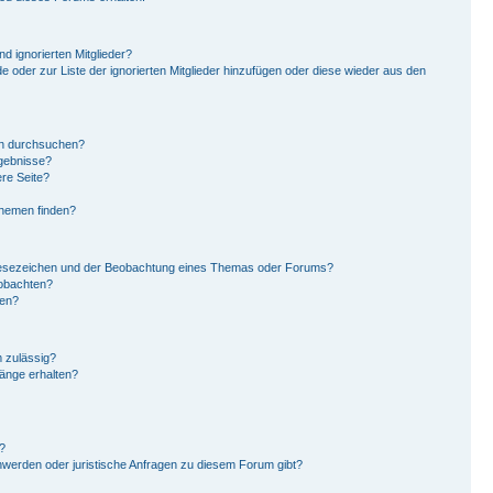
d ignorierten Mitglieder?
de oder zur Liste der ignorierten Mitglieder hinzufügen oder diese wieder aus den
en durchsuchen?
rgebnisse?
re Seite?
Themen finden?
Lesezeichen und der Beobachtung eines Themas oder Forums?
eobachten?
gen?
 zulässig?
hänge erhalten?
?
hwerden oder juristische Anfragen zu diesem Forum gibt?