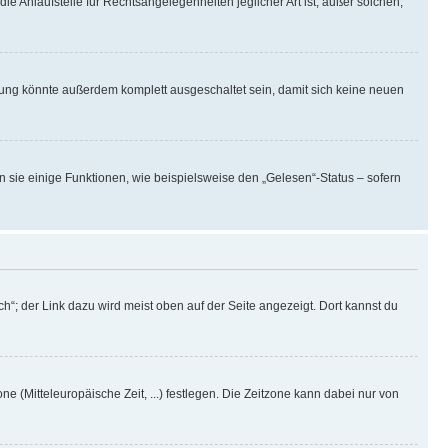
ie Anlaufstelle für Rechtsangelegenheiten jeglicher Art ist; außer solchen,
rung könnte außerdem komplett ausgeschaltet sein, damit sich keine neuen
n sie einige Funktionen, wie beispielsweise den „Gelesen“-Status – sofern
h“; der Link dazu wird meist oben auf der Seite angezeigt. Dort kannst du
ne (Mitteleuropäische Zeit, ...) festlegen. Die Zeitzone kann dabei nur von