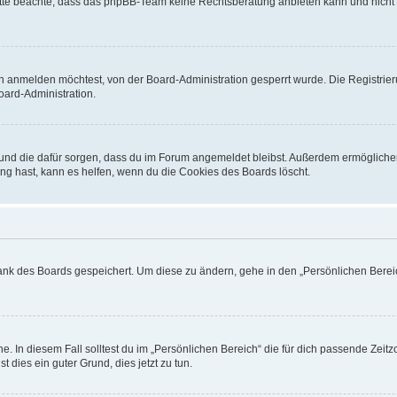
. Bitte beachte, dass das phpBB-Team keine Rechtsberatung anbieten kann und nicht d
h anmelden möchtest, von der Board-Administration gesperrt wurde. Die Registrie
ard-Administration.
t und die dafür sorgen, dass du im Forum angemeldet bleibst. Außerdem ermögliche
ng hast, kann es helfen, wenn du die Cookies des Boards löscht.
bank des Boards gespeichert. Um diese zu ändern, gehe in den „Persönlichen Bereic
e. In diesem Fall solltest du im „Persönlichen Bereich“ die für dich passende Zeitzo
t dies ein guter Grund, dies jetzt zu tun.