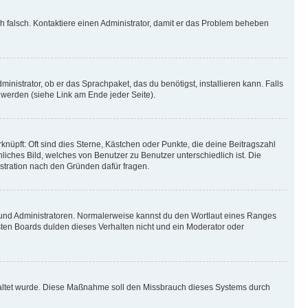
ich falsch. Kontaktiere einen Administrator, damit er das Problem beheben
inistrator, ob er das Sprachpaket, das du benötigst, installieren kann. Falls
 werden (siehe Link am Ende jeder Seite).
nüpft: Oft sind dies Sterne, Kästchen oder Punkte, die deine Beitragszahl
liches Bild, welches von Benutzer zu Benutzer unterschiedlich ist. Die
stration nach den Gründen dafür fragen.
n und Administratoren. Normalerweise kannst du den Wortlaut eines Ranges
sten Boards dulden dieses Verhalten nicht und ein Moderator oder
schaltet wurde. Diese Maßnahme soll den Missbrauch dieses Systems durch