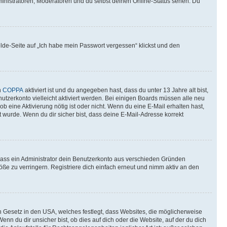
ministratoren, Moderatoren und du selbst deinen Online-Status sehen. Du
elde-Seite auf „Ich habe mein Passwort vergessen“ klickst und den
n
COPPA
aktiviert ist und du angegeben hast, dass du unter 13 Jahre alt bist,
utzerkonto vielleicht aktiviert werden. Bei einigen Boards müssen alle neu
ob eine Aktivierung nötig ist oder nicht. Wenn du eine E-Mail erhalten hast,
 wurde. Wenn du dir sicher bist, dass deine E-Mail-Adresse korrekt
 dass ein Administrator dein Benutzerkonto aus verschieden Gründen
ße zu verringern. Registriere dich einfach erneut und nimm aktiv an den
n Gesetz in den USA, welches festlegt, dass Websites, die möglicherweise
 du dir unsicher bist, ob dies auf dich oder die Website, auf der du dich