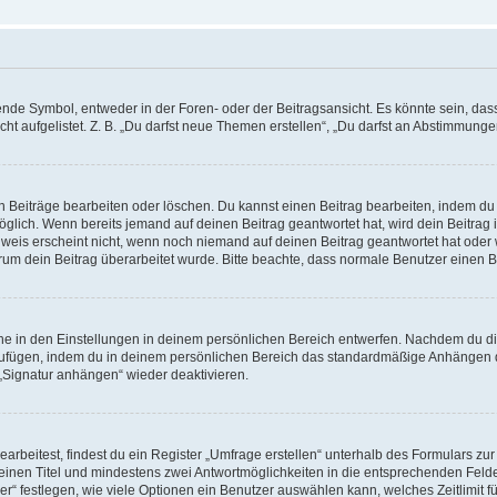
e Symbol, entweder in der Foren- oder der Beitragsansicht. Es könnte sein, dass e
t aufgelistet. Z. B. „Du darfst neue Themen erstellen“, „Du darfst an Abstimmung
n Beiträge bearbeiten oder löschen. Du kannst einen Beitrag bearbeiten, indem du
möglich. Wenn bereits jemand auf deinen Beitrag geantwortet hat, wird dein Beitra
nweis erscheint nicht, wenn noch niemand auf deinen Beitrag geantwortet hat oder 
 warum dein Beitrag überarbeitet wurde. Bitte beachte, dass normale Benutzer einen
e in den Einstellungen in deinem persönlichen Bereich entwerfen. Nachdem du die 
zufügen, indem du in deinem persönlichen Bereich das standardmäßige Anhängen d
 „Signatur anhängen“ wieder deaktivieren.
beitest, findest du ein Register „Umfrage erstellen“ unterhalb des Formulars zur 
t einen Titel und mindestens zwei Antwortmöglichkeiten in die entsprechenden Felde
r“ festlegen, wie viele Optionen ein Benutzer auswählen kann, welches Zeitlimit fü