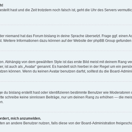
h!
estellt hast und die Zeit trotzdem noch falsch ist, geht die Uhr des Servers vermutl
der niemand hat das Forum bislang in deine Sprache übersetzt. Frage ggf. einen Adm
est. Weitere Informationen dazu können auf der Website der phpBB Group gefunden
. Abhängig von dem gewählten Style ist das erste Bild meist mit deinem Rang verk
, ist auch als „Avatar“ genannt. Es handelt sich hierbei in der Regel um ein persön
zen können. Wenn du keinen Avatar benutzen darfst, solltest du die Board-Admini
e du bislang erstellt hast oder identifizieren bestimmte Benutzer wie Moderatore
 Bitte schreibe keine sinnlosen Beiträge, nur um deinen Rang zu erhöhen — die mei
en.
ordert, mich anzumelden.
ichten an andere Benutzer nutzen, falls diese von der Board-Administration freige