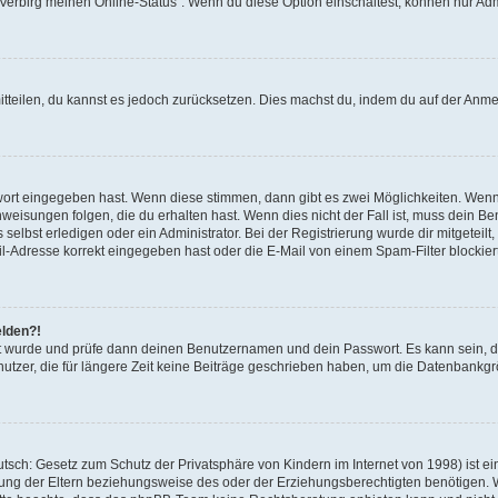
 „Verbirg meinen Online-Status“. Wenn du diese Option einschaltest, können nur Ad
mitteilen, du kannst es jedoch zurücksetzen. Dies machst du, indem du auf der Anm
swort eingegeben hast. Wenn diese stimmen, dann gibt es zwei Möglichkeiten. Wen
eisungen folgen, die du erhalten hast. Wenn dies nicht der Fall ist, muss dein Ben
lbst erledigen oder ein Administrator. Bei der Registrierung wurde dir mitgeteilt, 
-Adresse korrekt eingegeben hast oder die E-Mail von einem Spam-Filter blockiert
elden?!
andt wurde und prüfe dann deinen Benutzernamen und dein Passwort. Es kann sein,
utzer, die für längere Zeit keine Beiträge geschrieben haben, um die Datenbankgrö
sch: Gesetz zum Schutz der Privatsphäre von Kindern im Internet von 1998) ist ei
ng der Eltern beziehungsweise des oder der Erziehungsberechtigten benötigen. Wenn