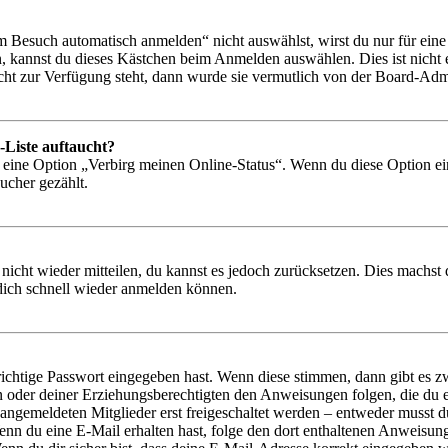
Besuch automatisch anmelden“ nicht auswählst, wirst du nur für eine 
, kannst du dieses Kästchen beim Anmelden auswählen. Dies ist nicht
icht zur Verfügung steht, dann wurde sie vermutlich von der Board-Admi
-Liste auftaucht?
n eine Option „Verbirg meinen Online-Status“. Wenn du diese Option ei
ucher gezählt.
 nicht wieder mitteilen, du kannst es jedoch zurücksetzen. Dies machs
 dich schnell wieder anmelden können.
richtige Passwort eingegeben hast. Wenn diese stimmen, dann gibt es
ern oder deiner Erziehungsberechtigten den Anweisungen folgen, die du e
 angemeldeten Mitglieder erst freigeschaltet werden – entweder musst du
. Wenn du eine E-Mail erhalten hast, folge den dort enthaltenen Anweis