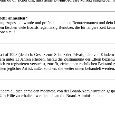
nn du dir sicher bist, dass deine E-Mail-Adresse korrekt eingegeben w
t mehr anmelden?!
rierung zugesandt wurde und prüfe dann deinen Benutzernamen und dein 
em löschen viele Boards regelmäßig Benutzer, die für längere Zeit kei
onen teil!
 of 1998 (deutsch: Gesetz zum Schutz der Privatsphäre von Kindern im
ern unter 13 Jahren erheben, hierzu die Zustimmung der Eltern bezieh
 dich zu registrieren versuchst, zutrifft, ziehe einen rechtlichen Beist
ten jeglicher Art ist; außer solchen, die weiter unten behandelt werden.
it dem du dich anmelden möchtest, von der Board-Administration gespe
Um Hilfe zu erhalten, wende dich an die Board-Administration.