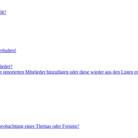
lt?
rhalten!
lieder?
er ignorierten Mitglieder hinzufügen oder diese wieder aus den Listen e
 Beobachtung eines Themas oder Forums?