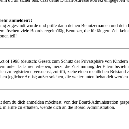
nn du dir sicher bist, dass deine E-Mail-Adresse korrekt eingegeben w
t mehr anmelden?!
rierung zugesandt wurde und prüfe dann deinen Benutzernamen und dein 
em löschen viele Boards regelmäßig Benutzer, die für längere Zeit kei
onen teil!
 of 1998 (deutsch: Gesetz zum Schutz der Privatsphäre von Kindern im
ern unter 13 Jahren erheben, hierzu die Zustimmung der Eltern bezieh
 dich zu registrieren versuchst, zutrifft, ziehe einen rechtlichen Beist
ten jeglicher Art ist; außer solchen, die weiter unten behandelt werden.
it dem du dich anmelden möchtest, von der Board-Administration gespe
Um Hilfe zu erhalten, wende dich an die Board-Administration.