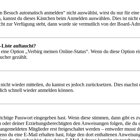
Besuch automatisch anmelden“ nicht auswählst, wirst du nur für eine 
, kannst du dieses Kästchen beim Anmelden auswählen. Dies ist nicht
icht zur Verfügung steht, dann wurde sie vermutlich von der Board-Admi
-Liste auftaucht?
n eine Option „Verbirg meinen Online-Status“. Wenn du diese Option ei
ucher gezählt.
 nicht wieder mitteilen, du kannst es jedoch zurücksetzen. Dies machs
 dich schnell wieder anmelden können.
richtige Passwort eingegeben hast. Wenn diese stimmen, dann gibt es
ern oder deiner Erziehungsberechtigten den Anweisungen folgen, die du e
 angemeldeten Mitglieder erst freigeschaltet werden – entweder musst du
. Wenn du eine E-Mail erhalten hast, folge den dort enthaltenen Anweis