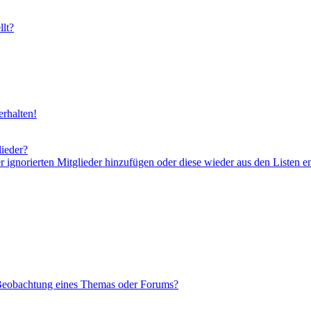
lt?
rhalten!
lieder?
er ignorierten Mitglieder hinzufügen oder diese wieder aus den Listen e
 Beobachtung eines Themas oder Forums?