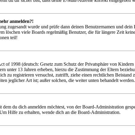
nn du dir sicher bist, dass deine E-Mail-Adresse korrekt eingegeben w
t mehr anmelden?!
rierung zugesandt wurde und prüfe dann deinen Benutzernamen und dein 
em löschen viele Boards regelmäßig Benutzer, die für längere Zeit kei
onen teil!
 of 1998 (deutsch: Gesetz zum Schutz der Privatsphäre von Kindern im
ern unter 13 Jahren erheben, hierzu die Zustimmung der Eltern bezieh
 dich zu registrieren versuchst, zutrifft, ziehe einen rechtlichen Beist
ten jeglicher Art ist; außer solchen, die weiter unten behandelt werden.
it dem du dich anmelden möchtest, von der Board-Administration gespe
Um Hilfe zu erhalten, wende dich an die Board-Administration.