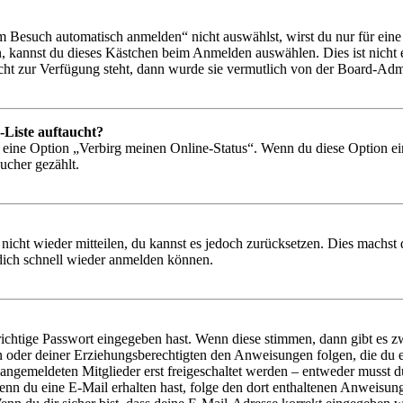
Besuch automatisch anmelden“ nicht auswählst, wirst du nur für eine 
, kannst du dieses Kästchen beim Anmelden auswählen. Dies ist nicht
icht zur Verfügung steht, dann wurde sie vermutlich von der Board-Admi
-Liste auftaucht?
n eine Option „Verbirg meinen Online-Status“. Wenn du diese Option ei
ucher gezählt.
 nicht wieder mitteilen, du kannst es jedoch zurücksetzen. Dies machs
 dich schnell wieder anmelden können.
richtige Passwort eingegeben hast. Wenn diese stimmen, dann gibt es
ern oder deiner Erziehungsberechtigten den Anweisungen folgen, die du e
 angemeldeten Mitglieder erst freigeschaltet werden – entweder musst du
. Wenn du eine E-Mail erhalten hast, folge den dort enthaltenen Anweis