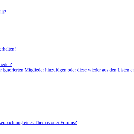
lt?
rhalten!
lieder?
er ignorierten Mitglieder hinzufügen oder diese wieder aus den Listen e
 Beobachtung eines Themas oder Forums?