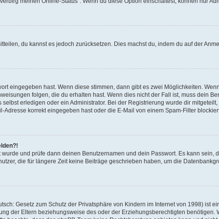
 „Verbirg meinen Online-Status“. Wenn du diese Option einschaltest, können nur Ad
mitteilen, du kannst es jedoch zurücksetzen. Dies machst du, indem du auf der Anm
swort eingegeben hast. Wenn diese stimmen, dann gibt es zwei Möglichkeiten. Wen
eisungen folgen, die du erhalten hast. Wenn dies nicht der Fall ist, muss dein Ben
lbst erledigen oder ein Administrator. Bei der Registrierung wurde dir mitgeteilt, 
-Adresse korrekt eingegeben hast oder die E-Mail von einem Spam-Filter blockiert
elden?!
andt wurde und prüfe dann deinen Benutzernamen und dein Passwort. Es kann sein,
utzer, die für längere Zeit keine Beiträge geschrieben haben, um die Datenbankgrö
sch: Gesetz zum Schutz der Privatsphäre von Kindern im Internet von 1998) ist ei
ng der Eltern beziehungsweise des oder der Erziehungsberechtigten benötigen. Wenn