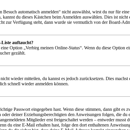
Besuch automatisch anmelden“ nicht auswählst, wirst du nur für eine 
, kannst du dieses Kästchen beim Anmelden auswählen. Dies ist nicht
icht zur Verfügung steht, dann wurde sie vermutlich von der Board-Admi
-Liste auftaucht?
n eine Option „Verbirg meinen Online-Status“. Wenn du diese Option ei
ucher gezählt.
 nicht wieder mitteilen, du kannst es jedoch zurücksetzen. Dies machs
 dich schnell wieder anmelden können.
richtige Passwort eingegeben hast. Wenn diese stimmen, dann gibt es
ern oder deiner Erziehungsberechtigten den Anweisungen folgen, die du e
 angemeldeten Mitglieder erst freigeschaltet werden – entweder musst du
. Wenn du eine E-Mail erhalten hast, folge den dort enthaltenen Anweis