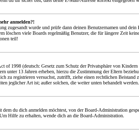
nn du dir sicher bist, dass deine E-Mail-Adresse korrekt eingegeben w
t mehr anmelden?!
rierung zugesandt wurde und prüfe dann deinen Benutzernamen und dein 
em löschen viele Boards regelmäßig Benutzer, die für längere Zeit kei
onen teil!
 of 1998 (deutsch: Gesetz zum Schutz der Privatsphäre von Kindern im
ern unter 13 Jahren erheben, hierzu die Zustimmung der Eltern bezieh
 dich zu registrieren versuchst, zutrifft, ziehe einen rechtlichen Beist
ten jeglicher Art ist; außer solchen, die weiter unten behandelt werden.
it dem du dich anmelden möchtest, von der Board-Administration gespe
Um Hilfe zu erhalten, wende dich an die Board-Administration.