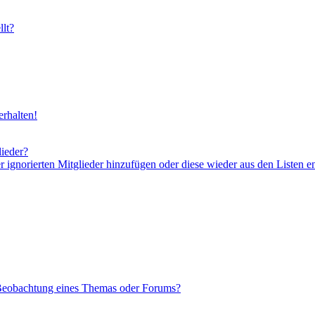
lt?
rhalten!
lieder?
er ignorierten Mitglieder hinzufügen oder diese wieder aus den Listen e
 Beobachtung eines Themas oder Forums?