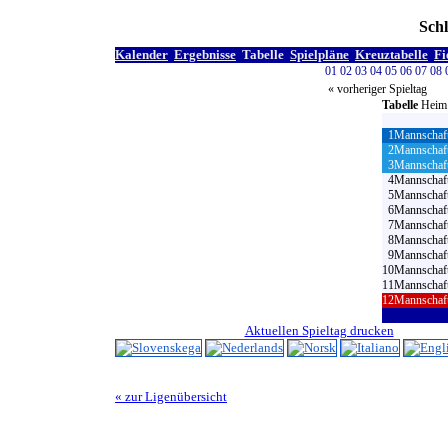
Schl
Kalender
Ergebnisse
Tabelle
Spielpläne
Kreuztabelle
Fi
01
02
03
04
05
06
07
08
« vorheriger Spieltag
Tabelle
Heim
1
Mannschaf
2
Mannschaf
3
Mannschaf
4
Mannschaft
5
Mannschaft
6
Mannschaft
7
Mannschaft
8
Mannschaft
9
Mannschaft
10
Mannschaft
11
Mannschaft
12
Mannschaft
Aktuellen Spieltag drucken
« zur Ligenübersicht