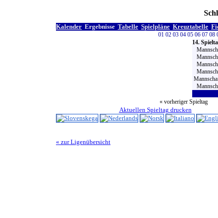
Schl
Kalender
Ergebnisse
Tabelle
Spielpläne
Kreuztabelle
Fi
01
02
03
04
05
06
07
08
14. Spielt
Mannscha
Mannscha
Mannscha
Mannscha
Mannschaf
Mannscha
« vorheriger Spieltag
Aktuellen Spieltag drucken
« zur Ligenübersicht